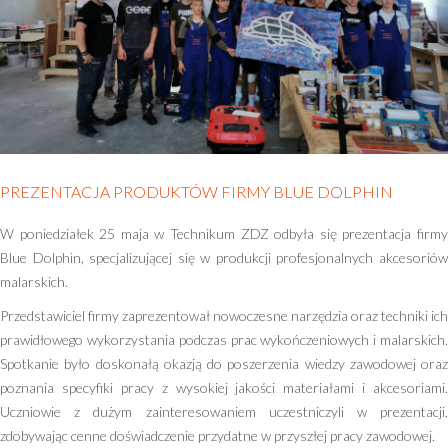
Standardy Ochrony Małoletnich
Statut technikum
PREZENTACJA PRODUKTÓW FIRMY BLUE DOLPHIN
W poniedziałek 25 maja w Technikum ZDZ odbyła się prezentacja firmy
Blue Dolphin, specjalizującej się w produkcji profesjonalnych akcesoriów
malarskich.
Przedstawiciel firmy zaprezentował nowoczesne narzędzia oraz techniki ich
prawidłowego wykorzystania podczas prac wykończeniowych i malarskich.
Spotkanie było doskonałą okazją do poszerzenia wiedzy zawodowej oraz
poznania specyfiki pracy z wysokiej jakości materiałami i akcesoriami.
Uczniowie z dużym zainteresowaniem uczestniczyli w prezentacji,
zdobywając cenne doświadczenie przydatne w przyszłej pracy zawodowej.