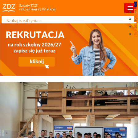
0
Szkoły ZDZ
w Kazimierzy Wielkiej
1
Szukaj...
2
Start
3
4
Aktualności
O szkole
Rekrutacja 2026/2027
Dla ucznia
Kontakt
Projekty unijne
Dla rodzica
Najbliższe kursy