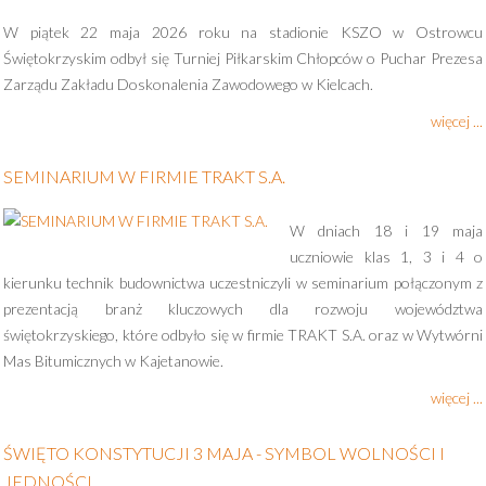
W piątek 22 maja 2026 roku na stadionie KSZO w Ostrowcu
Świętokrzyskim odbył się Turniej Piłkarskim Chłopców o Puchar Prezesa
Zarządu Zakładu Doskonalenia Zawodowego w Kielcach.
więcej ...
SEMINARIUM W FIRMIE TRAKT S.A.
W dniach 18 i 19 maja
uczniowie klas 1, 3 i 4 o
kierunku technik budownictwa uczestniczyli w seminarium połączonym z
prezentacją branż kluczowych dla rozwoju województwa
świętokrzyskiego, które odbyło się w firmie TRAKT S.A. oraz w Wytwórni
Mas Bitumicznych w Kajetanowie.
więcej ...
ŚWIĘTO KONSTYTUCJI 3 MAJA - SYMBOL WOLNOŚCI I
JEDNOŚCI