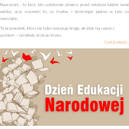
Nauczyciel… to ktoś, kto codziennie otwiera przed młodymi ludźmi świat
wiedzy, uczy rozumieć to, co trudne, i dostrzegać piękno w tym, co
zwyczajne.
To przewodnik, który nie tylko wskazuje drogę, ale idzie nią razem z
uczniem — cierpliwie, krok po kroku.
Czytaj więcej...