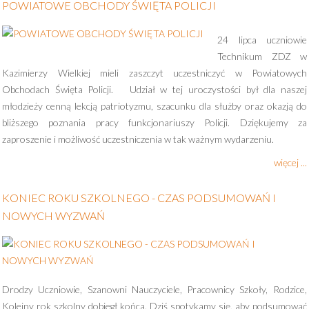
Standardy Ochrony Małoletnich
POWIATOWE OBCHODY ŚWIĘTA POLICJI
Statut technikum
24 lipca uczniowie
Technikum ZDZ w
Kazimierzy Wielkiej mieli zaszczyt uczestniczyć w Powiatowych
Obchodach Święta Policji. Udział w tej uroczystości był dla naszej
młodzieży cenną lekcją patriotyzmu, szacunku dla służby oraz okazją do
bliższego poznania pracy funkcjonariuszy Policji. Dziękujemy za
zaproszenie i możliwość uczestniczenia w tak ważnym wydarzeniu.
więcej ...
KONIEC ROKU SZKOLNEGO - CZAS PODSUMOWAŃ I
NOWYCH WYZWAŃ
Drodzy Uczniowie, Szanowni Nauczyciele, Pracownicy Szkoły, Rodzice,
Kolejny rok szkolny dobiegł końca. Dziś spotykamy się, aby podsumować