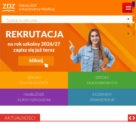
0
Szkoły ZDZ
w Kazimierzy Wielkiej
1
Szukaj...
2
Start
3
4
Aktualności
O szkole
Rekrutacja 2026/2027
Dla ucznia
SZKOŁY
SZKOŁY
DLA MŁODZIEŻY
DLA DOROSŁYCH
Kontakt
NAJBLIŻSZE
EGZAMINY
Projekty unijne
KURSY I SZKOLENIA
ZEWNĘTRZNE
Dla rodzica
AKTUALNOŚCI
Najbliższe kursy