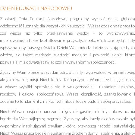
DZIEŃ EDUKACJI NARODOWEJ
Z okazji Dnia Edukacji Narodowej pragniemy wyrazić naszą głęboką
wdzięczność i uznanie dla wszystkich Nauczycieli. Wasza codzienna praca to
coś więcej niż tylko przekazywanie wiedzy – to wychowywanie,
inspirowanie, a także kształtowanie przyszłych pokoleń, które będą miały
wpływ na losy naszego świata. Dzięki Wam młodzi ludzie zyskują nie tylko
wiedzę, ale także mądrość, wartości moralne i pewność siebie, które
pozwalają im z odwagą stawiać czoła wyzwaniom współczesności.
Życzymy Wam przede wszystkim zdrowia, siły i wytrwałości w tej niełatwej,
ale jakże ważnej misji. Niech każdy dzień przynosi Wam satysfakcję z pracy,
a Wasze wysiłki spotykają się z wdzięcznością i uznaniem uczniów,
rodziców i całego społeczeństwa. Wasza cierpliwość, zaangażowanie i
oddanie to fundamenty, na których młodzi ludzie budują swoją przyszłość.
Niech Wasza pasja do nauczania nigdy nie gaśnie, a każdy sukces ucznia
będzie dla Was najlepszą nagrodą. Życzymy, aby każdy dzień w szkole był
wypełniony inspirującymi chwilami, które przynoszą radość i satysfakcję.
Niech Wasza praca będzie nieustannym źródłem dumy i spełnienia, a efekty