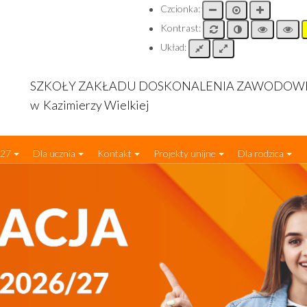
Czcionka:
Kontrast:
Układ:
SZKOŁY ZAKŁADU DOSKONALENIA ZAWODO
w Kazimierzy Wielkiej
027
Dla ucznia
Kontakt
Projekty unijne
Dla rodzica
atut technikum