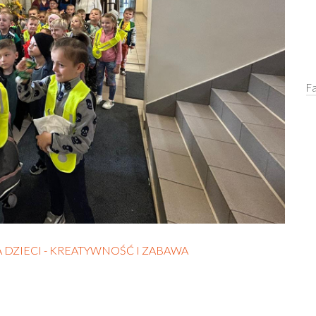
F
DZIECI - KREATYWNOŚĆ I ZABAWA