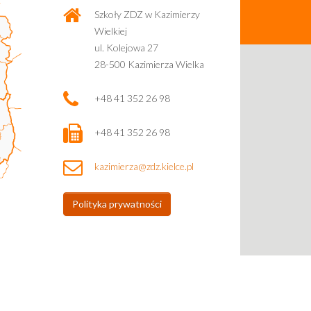
Szkoły ZDZ w Kazimierzy
Wielkiej
ul. Kolejowa 27
28-500 Kazimierza Wielka
+48 41 352 26 98
+48 41 352 26 98
kazimierza@zdz.kielce.pl
Polityka prywatności
Strona wykonana przez
Rafał Pacak