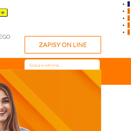
0
1
2
3
4
WEGO
ZAPISY ON LINE
Szukaj...