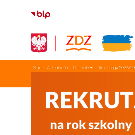
Start
Aktualności
O szkole
Rekrutacja 2026/2
Najbliższe kursy
Standardy Ochrony Małoletnich
St