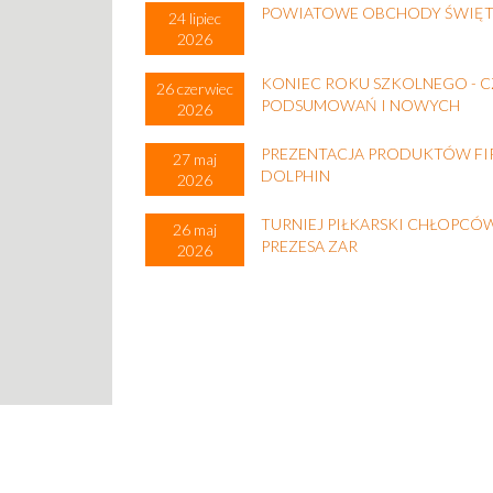
POWIATOWE OBCHODY ŚWIĘTA
24 lipiec
2026
KONIEC ROKU SZKOLNEGO - C
26 czerwiec
PODSUMOWAŃ I NOWYCH
2026
PREZENTACJA PRODUKTÓW FI
27 maj
DOLPHIN
2026
TURNIEJ PIŁKARSKI CHŁOPCÓ
26 maj
PREZESA ZAR
2026
© Szkoły Zakładu Doskonalenia Zawodowego w Kazimie